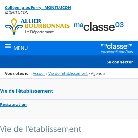
Panneau de gestion des cookies
Collège Jules Ferry - MONTLUCON
Menu de la rubrique
Contenu
MONTLUCON
MENU
Se connecter
Vous êtes ici :
Accueil
›
Vie de l'établissement
›
Agenda
Vie de l'établissement
Restauration
Vie de l'établissement