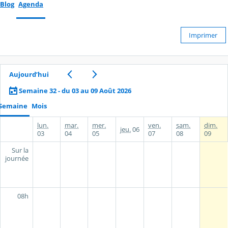
Blog
Agenda
Imprimer
Aujourd’hui
Semaine 32 - du 03 au 09 Août 2026
Semaine
Mois
lun.
mar.
mer.
ven.
sam.
dim.
jeu.
06
03
04
05
07
08
09
Sur la
journée
08h