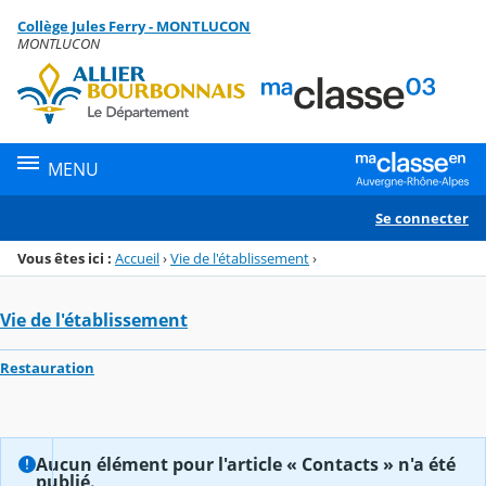
Panneau de gestion des cookies
Collège Jules Ferry - MONTLUCON
Menu de la rubrique
Contenu
MONTLUCON
MENU
Se connecter
Vous êtes ici :
Accueil
›
Vie de l'établissement
›
Vie de l'établissement
Restauration
Aucun élément pour l'article « Contacts » n'a été
publié.