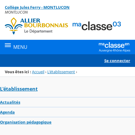
Panneau de gestion des cookies
Collège Jules Ferry - MONTLUCON
Menu de la rubrique
Contenu
MONTLUCON
MENU
Se connecter
Vous êtes ici :
Accueil
›
L'établissement
›
L'établissement
Actualités
Agenda
Organisation pédagogique