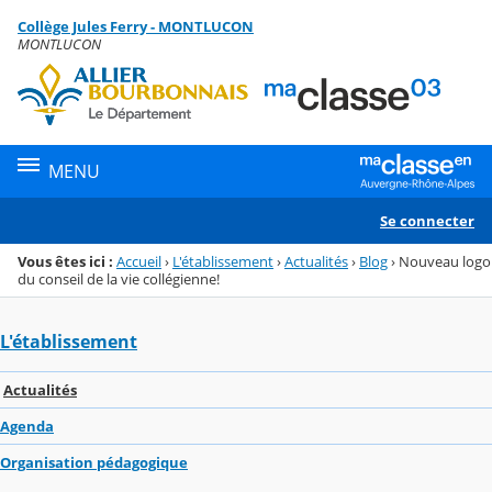
Panneau de gestion des cookies
Collège Jules Ferry - MONTLUCON
Menu de la rubrique
Contenu
MONTLUCON
MENU
Se connecter
Vous êtes ici :
Accueil
›
L'établissement
›
Actualités
›
Blog
›
Nouveau logo
du conseil de la vie collégienne!
L'établissement
Actualités
Agenda
Organisation pédagogique