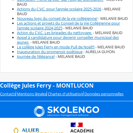
BAUD
Actions du C.V.C. pour l'année scolaire 2025-2026
- MELANIE
BAUD
Nouveau logo du conseil de la vie collégienne!
- MELANIE BAUD
Les actions et projets du Conseil de la Vie Collégienne pour
l'année scolaire 2024-2025
- MELANIE BAUD
Action du C.V.C. Les brigades du nettoyage.
- MELANIE BAUD
Appel à candidature pour devenir conseiller municipal des
jeunes
- MELANIE BAUD
Le collège Jules Ferry en mode Pull de Noël!!!
- MELANIE BAUD
Inauguration du promenoir poétique
- AURELIA GUYON
Journée de l'élégance!
- MELANIE BAUD
Collège Jules Ferry - MONTLUCON
Contacts
Mentions légales
Chartes d'utilisation
Données personnelles