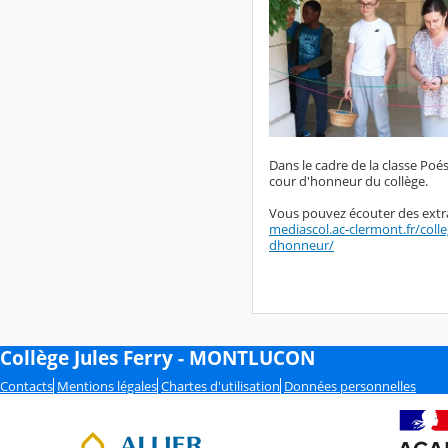
Dans le cadre de la classe Poé
cour d'honneur du collège.
Vous pouvez écouter des extrai
mediascol.ac-clermont.fr/col
dhonneur/
Collège Jules Ferry - MONTLUCON
Contacts
Mentions légales
Chartes d'utilisation
Données personnelles