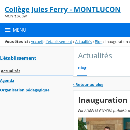
Panneau de gestion des cookies
Collège Jules Ferry - MONTLUCON
Menu de la rubrique
Contenu
MONTLUCON
MENU
Vous êtes ici :
Accueil
›
L'établissement
›
Actualités
›
Blog
›
Inauguration 
Actualités
L'établissement
Blog
Actualités
Agenda
‹
Retour au blog
Organisation pédagogique
Inauguration
Par AURELIA GUYON, publié le mer