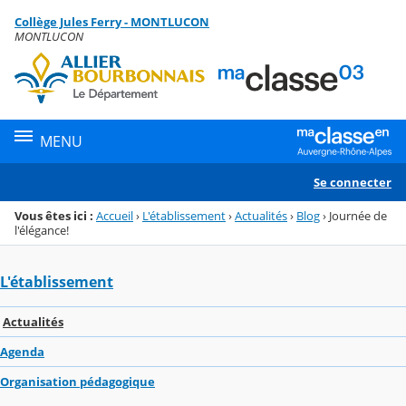
Panneau de gestion des cookies
Collège Jules Ferry - MONTLUCON
Menu de la rubrique
Contenu
MONTLUCON
MENU
Se connecter
Vous êtes ici :
Accueil
›
L'établissement
›
Actualités
›
Blog
›
Journée de
l'élégance!
L'établissement
Actualités
Agenda
Organisation pédagogique