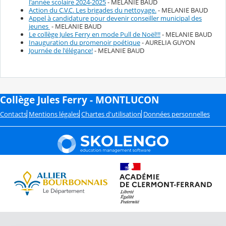
l'année scolaire 2024-2025
- MELANIE BAUD
Action du C.V.C. Les brigades du nettoyage.
- MELANIE BAUD
Appel à candidature pour devenir conseiller municipal des
jeunes
- MELANIE BAUD
Le collège Jules Ferry en mode Pull de Noël!!!
- MELANIE BAUD
Inauguration du promenoir poétique
- AURELIA GUYON
Journée de l'élégance!
- MELANIE BAUD
Collège Jules Ferry - MONTLUCON
Contacts
Mentions légales
Chartes d'utilisation
Données personnelles