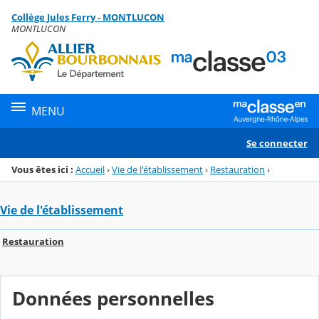
Panneau de gestion des cookies
Collège Jules Ferry - MONTLUCON
Menu de la rubrique
Contenu
MONTLUCON
MENU
Se connecter
Vous êtes ici :
Accueil
›
Vie de l'établissement
›
Restauration
›
Vie de l'établissement
Restauration
Données personnelles