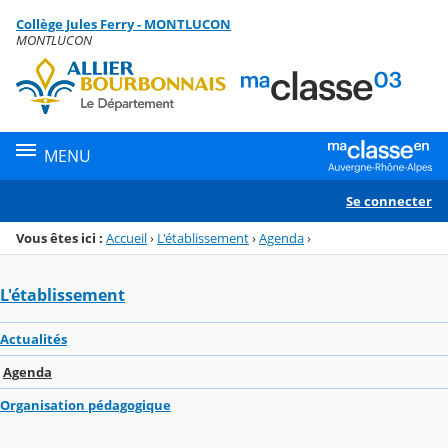
Panneau de gestion des cookies
Collège Jules Ferry - MONTLUCON
Menu de la rubrique
Contenu
MONTLUCON
MENU
Se connecter
Vous êtes ici :
Accueil
›
L'établissement
›
Agenda
›
L'établissement
Actualités
Agenda
Organisation pédagogique