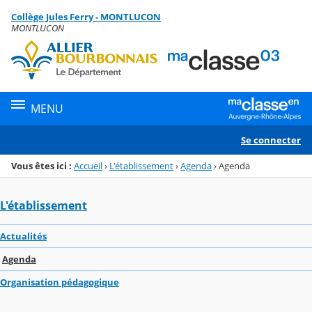
Panneau de gestion des cookies
Collège Jules Ferry - MONTLUCON
Menu de la rubrique
Contenu
MONTLUCON
MENU
Se connecter
Vous êtes ici :
Accueil
›
L'établissement
›
Agenda
›
Agenda
L'établissement
Actualités
Agenda
Organisation pédagogique