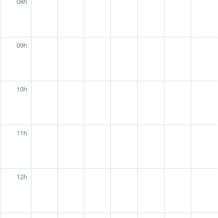
08h
09h
10h
11h
12h