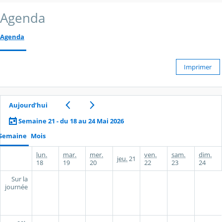
Agenda
Agenda
Imprimer
Aujourd’hui
Semaine 21 - du 18 au 24 Mai 2026
Semaine
Mois
lun.
mar.
mer.
ven.
sam.
dim.
jeu.
21
18
19
20
22
23
24
Sur la
journée